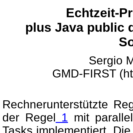
Echtzeit-P
plus Java public 
So
Sergio M
GMD-FIRST (http
Rechnerunterstützte Re
der Regel
1
mit parallel
Tasks implementiert. Die